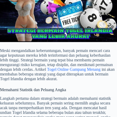
r
Meski mengandalkan keberuntungan, banyak pemain mencari cara
agar keputusan mereka lebih terinformasi dan peluang keberhasilan
lebih tinggi. Strategi bermain yang tepat bisa membantu pemain
mengurangi risiko kerugian, tetap disiplin, dan menikmati permainan
dengan lebih cerdas. Artikel
Togel Online Gampang Menang
ini akan
membahas beberapa strategi yang dapat diterapkan untuk bermain
Togel Irlandia dengan lebih akurat.
Memahami Statistik dan Peluang Angka
Langkah pertama dalam strategi bermain adalah memahami statistik
keluaran sebelumnya. Banyak pemain sering memilih angka secara
acak tanpa memperhatikan tren yang ada. Dengan mencatat hasil
undian Togel Irlandia selama beberapa bulan atau tahun terakhir,