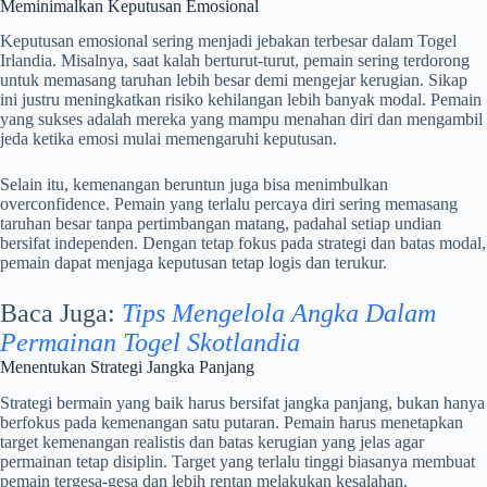
Meminimalkan Keputusan Emosional
Keputusan emosional sering menjadi jebakan terbesar dalam Togel
Irlandia. Misalnya, saat kalah berturut-turut, pemain sering terdorong
untuk memasang taruhan lebih besar demi mengejar kerugian. Sikap
ini justru meningkatkan risiko kehilangan lebih banyak modal. Pemain
yang sukses adalah mereka yang mampu menahan diri dan mengambil
jeda ketika emosi mulai memengaruhi keputusan.
Selain itu, kemenangan beruntun juga bisa menimbulkan
overconfidence. Pemain yang terlalu percaya diri sering memasang
taruhan besar tanpa pertimbangan matang, padahal setiap undian
bersifat independen. Dengan tetap fokus pada strategi dan batas modal,
pemain dapat menjaga keputusan tetap logis dan terukur.
Baca Juga:
Tips Mengelola Angka Dalam
Permainan Togel Skotlandia
Menentukan Strategi Jangka Panjang
Strategi bermain yang baik harus bersifat jangka panjang, bukan hanya
berfokus pada kemenangan satu putaran. Pemain harus menetapkan
target kemenangan realistis dan batas kerugian yang jelas agar
permainan tetap disiplin. Target yang terlalu tinggi biasanya membuat
pemain tergesa-gesa dan lebih rentan melakukan kesalahan.