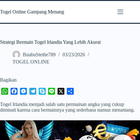
Skip
to
Togel Online Gampang Menang
content
Strategi Bermain Togel Irlandia Yang Lebih Akurat
BuabuStethe789
03/23/2026
TOGEL ONLINE
Bagikan
W
F
M
T
S
L
X
S
h
a
e
e
k
i
h
Togel Irlandia menjadi salah satu permainan angka yang cukup
a
c
s
l
y
n
a
diminati karena cara bermainnya yang sederhana namun menantang.
t
e
s
e
p
e
r
s
b
e
g
e
e
A
o
n
r
p
o
g
a
p
k
e
m