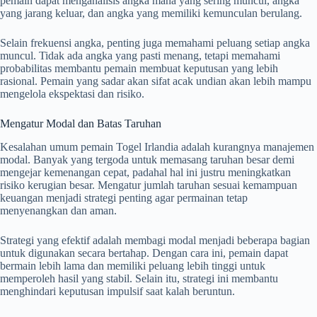
pemain dapat menganalisis angka mana yang sering muncul, angka
yang jarang keluar, dan angka yang memiliki kemunculan berulang.
Selain frekuensi angka, penting juga memahami peluang setiap angka
muncul. Tidak ada angka yang pasti menang, tetapi memahami
probabilitas membantu pemain membuat keputusan yang lebih
rasional. Pemain yang sadar akan sifat acak undian akan lebih mampu
mengelola ekspektasi dan risiko.
Mengatur Modal dan Batas Taruhan
Kesalahan umum pemain Togel Irlandia adalah kurangnya manajemen
modal. Banyak yang tergoda untuk memasang taruhan besar demi
mengejar kemenangan cepat, padahal hal ini justru meningkatkan
risiko kerugian besar. Mengatur jumlah taruhan sesuai kemampuan
keuangan menjadi strategi penting agar permainan tetap
menyenangkan dan aman.
Strategi yang efektif adalah membagi modal menjadi beberapa bagian
untuk digunakan secara bertahap. Dengan cara ini, pemain dapat
bermain lebih lama dan memiliki peluang lebih tinggi untuk
memperoleh hasil yang stabil. Selain itu, strategi ini membantu
menghindari keputusan impulsif saat kalah beruntun.